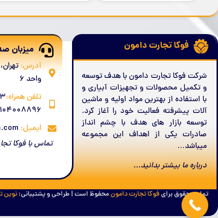
فوکا تجارت دامون
میزبان صد
آدرس:
شرکت فوکا تجارت دامون با هدف توسعه
واحد 6
و تکمیل محصولات و
تجهیزات آبیاری
و
تلفن همراه:
با استفاده از بهترین مواد اولیه و ماشین
4008896 , 09104008897
آلات پیشرفته فعالیت خود را آغاز کرد.
توسعه بازار های هدف با چشم انداز
ایمیل:
info@focadamon.com
صادرات یکی از اهداف این مجموعه
تماس با فوکا تجا
میباشد…
درباره ما بیشتر بدانید...
تمامی حقوق برای
فوکا تجارت دامون
محفوظ است | طراحی و پشتیبانی:
نوین 