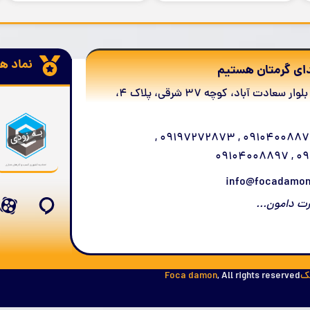
نماد ها
ای گرمتان هستیم
تهران، بلوار سعادت آباد، کوچه 37 شرقی، پلاک 4،
09104008873 , 09197272873 ,
0910
رت دامون...
تک
, All rights reserved
Foca damon