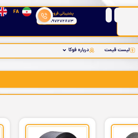
FA
پشتیبانی فروش
09197272873
لیست قیمت
درباره فوکا