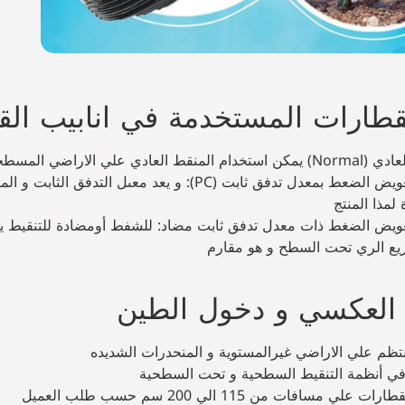
لقطارات المستخدمة في انابيب الق
 علي الاراضي المسطحة لاات الطول الجانبي
قطارة تعويض الضعط بمعدل تدفق ثابت (PC): و يعد معىل
 لمذا المنتج
ويض الضغط ذات معدل تدفق ثابت مضاد: للشفط أومضادة للتنقيط يس
ع الري تحت السطح و هو مقارم
العكسي و دخول الطين
نتظم علي الاراضي غيرالمستوية و المنحدرات الشديده
ي أنظمة التنقيط السطحية و تحت السطحية
علي مسافات من 115 الي 200 سم حسب طلب العميل