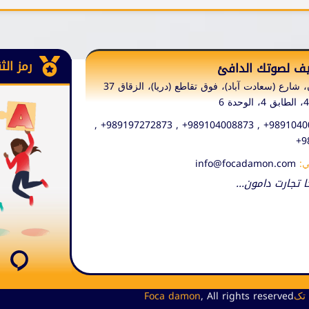
رمز الث
يف لصوتك الدافئ
طهران، شارع (سعادت آباد)، فوق تقاطع (دريا)، الزقاق 37
989104008896+ , 989104008873+ , 989197272873+ ,
9
ي:
info@focadamon.com
تجارت دامون...
 تک
, All rights reserved
Foca damon