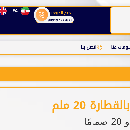
FA
دعم المبيعات
989197272873+
ومات عنا
اتصل بنا
قطارة 20 ملم
امًا